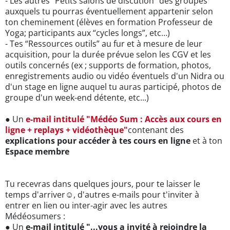
- Les autres "Petits salons de discution" des groupes
auxquels tu pourras éventuellement appartenir selon
ton cheminement (élèves en formation Professeur de
Yoga; participants aux “cycles longs”, etc…)
- Tes “Ressources outils” au fur et à mesure de leur
acquisition, pour la durée prévue selon les CGV et les
outils concernés (ex ; supports de formation, photos,
enregistrements audio ou vidéo éventuels d'un Nidra ou
d'un stage en ligne auquel tu auras participé, photos de
groupe d'un week-end détente, etc...)
● Un
e-mail intitulé "Médéo Sum : Accès aux cours en
ligne + replays + vidéothèque"
contenant des
explications pour accéder à tes cours en ligne
et à ton
Espace membre
Tu recevras dans quelques jours, pour te laisser le
temps d'arriver☺, d'autres e-mails pour t'inviter à
entrer en lien ou inter-agir avec les autres
Médéosumers :
● Un
e-mail intitulé "...vous a invité à rejoindre la