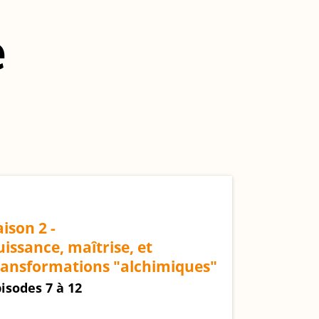
e
aison 2 -
uissance, maîtrise, et
ransformations "alchimiques"
isodes 7 à 12