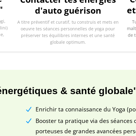
"
et
d'auto guérison
gi,
T
A titre préventif et curatif, tu construis et mets en
ini)
maît
oeuvre tes séances personnelles de yoga pour
ue,
de t
préserver tes équilibres internes et une santé
globale optimum.
énergétiques & santé globale"
Enrichir ta connaissance du Yoga (po
Booster ta pratique via des séances
porteuses de grandes avancées pers