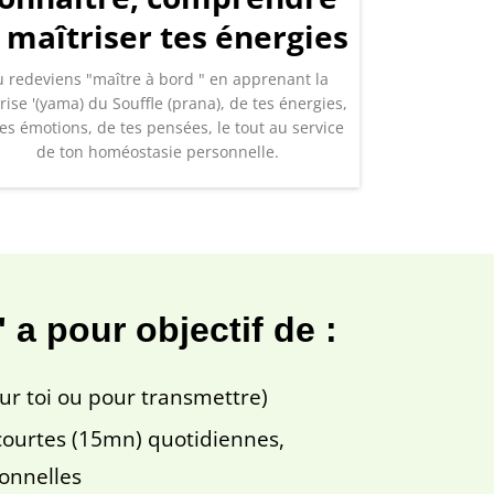
 maîtriser tes énergies
u redeviens "maître à bord " en apprenant la
rise '(yama) du Souffle (prana), de tes énergies,
es émotions, de tes pensées, le tout au service
de ton homéostasie personnelle.
 a pour objectif de :
ur toi ou pour transmettre)
 courtes (15mn) quotidiennes,
onnelles