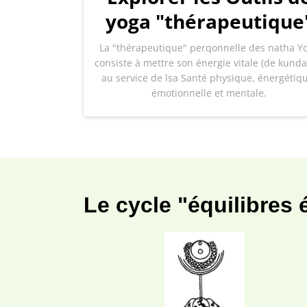
yoga "thérapeutique
La "thérapeutique" perqonnelle des natha Yo
consiste à mettre son énergie vitale (de kundal
au service de lsa Santé physique, énergétiq
émotionnelle et mentale.
Le cycle "équilibres 