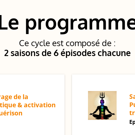
Le programm
Ce cycle est composé de :
2 saisons de 6 épisodes chacune
S
rage de la
P
tique & activation
t
guérison
Ep