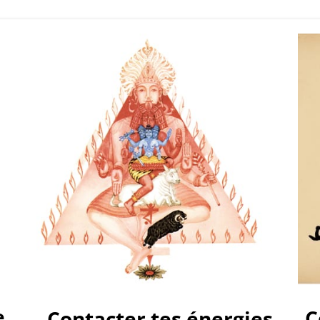
e
C
Contacter tes énergies