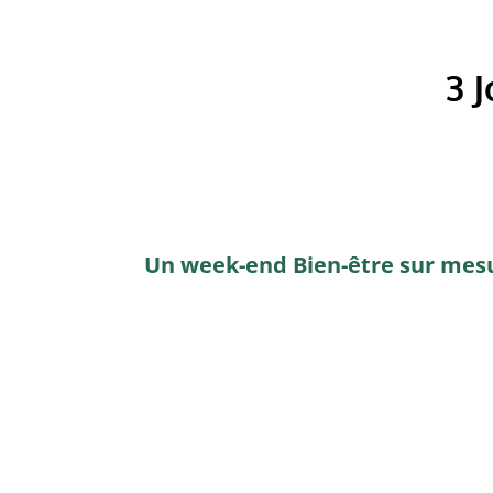
3 
U
n week-end Bien-être sur mesu