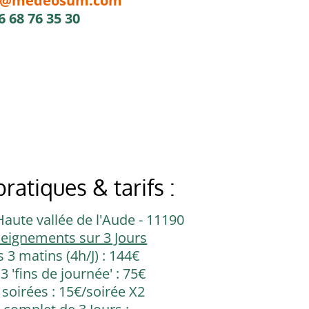
el@medeosum.com
6 68 76 35 30
ratiques & tarifs :
Haute vallée de l'Aude - 11190
seignements sur 3 Jours
s 3 matins (4h/J) : 144€
3 'fins de journée' : 75€
 soirées : 15€/soirée X2