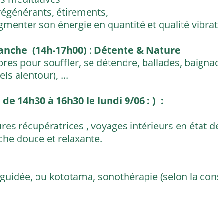
régénérants, étirements,
gmenter son énergie en quantité et qualité vibra
manche (14h-17h00)
:
Détente & Nature
bres pour souffler, se détendre, ballades, baign
s alentour), ...
de 14h30 à 16h30 le lundi 9/06 : ) :
tures récupératrices , voyages intérieurs en état 
che douce et relaxante.
n guidée, ou kototama, sonothérapie (selon la co