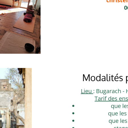
christ
0
Modalités p
Lieu
: Bugarach - 
Tarif des en
que le
que les 
que les