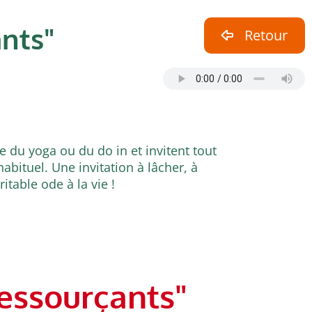
nts"
Retour
 du yoga ou du do in et invitent tout
bituel. Une invitation à lâcher, à
itable ode à la vie !
ressourçants"